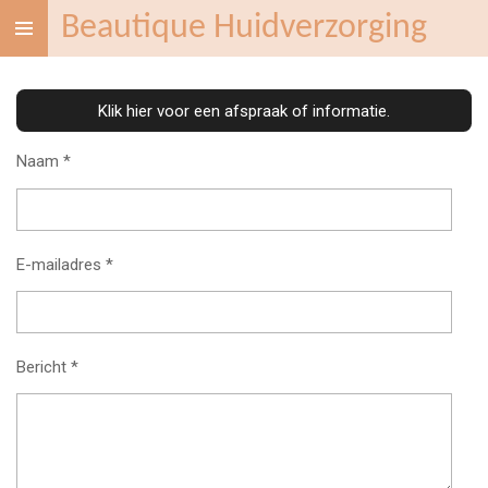
Beautique Huidverzorging
Ga
direct
naar
de
Klik hier voor een afspraak of informatie.
hoofdinhoud
Naam *
E-mailadres *
Bericht *